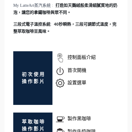
My LatteArt蒸汽系統 :
打造如天鵝絨般柔滑細膩質地的奶
泡，讓您的拿鐵咖啡與眾不同。
三段式電子溫控系統
40秒瞬熱，三段可調節式溫度，完
:
整萃取咖啡豆風味。
控制面板介紹
首次開機
初 次 使 用
操 作 影 片
設置選單
製作黑咖啡
萃 取 咖 啡
操 作 影 片
製作牛奶咖啡