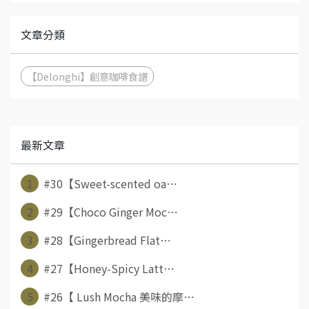
文章分類
【Delonghi】創意咖啡食譜
最新文章
1
#30【Sweet-scented oa⋯
2
#29【Choco Ginger Moc⋯
3
#28【Gingerbread Flat⋯
4
#27【Honey-Spicy Latt⋯
5
#26【 Lush Mocha 美味的摩⋯