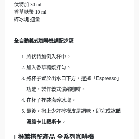
伏特加 30 ml
香草糖漿 10 ml
碎冰塊 適量
全自動義式咖啡機調配步驟
將伏特加倒入杯中。
加入香草糖漿拌勻。
將杯子置於出水口下方，選擇「Espresso」
功能，製作義式濃縮咖啡。
在杯子裡裝滿碎冰塊。
最後，撒上少許檸檬皮屑調味，即完成
冰鎮
濃縮卡比羅斯卡
。
| 推薦搭配產品 全系列咖啡機