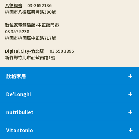
八德興豐
	03-3652136
桃園市八德區興豐路390號
數位家電體驗館-中正館門市
03 357 5238
桃園市桃園區中正路717號
Digital City-竹北店
	03 550 3896
新竹縣竹北市莊敬南路1號
欣格家居
De'Longhi
nutribullet
Vitantonio