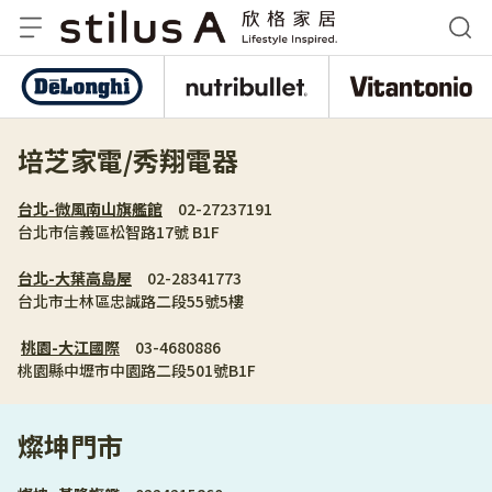
De
nutribullet 紐粹樂
Vitantonio
培芝家電/秀翔電器
台北-微風南山旗艦館
　02-27237191
台北市信義區松智路17號 B1F  
台北-大葉高島屋
　02-28341773
台北市士林區忠誠路二段55號5樓 
桃園-大江國際
　03-4680886
桃園縣中壢市中園路二段501號B1F
燦坤門市