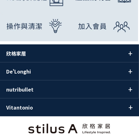
欣格家居
De'Longhi
nutribullet
Vitantonio