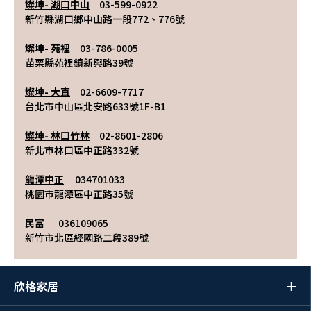
燦坤- 湖口中山
　03-599-0922
新竹縣湖口鄉中山路一段772、776號
燦坤- 苑裡
　03-786-0005
苗栗縣苑裡鎮新興路39號 
燦坤- 大直
　02-6609-7717
台北市中山區北安路633號1F-B1
燦坤- 林口竹林
　02-8601-2806
新北市林口區中正路332號
龍潭中正	
034701033	
桃園市龍潭區中正路35號
民富
	036109065	
新竹市北區經國路二段389號
欣格家居