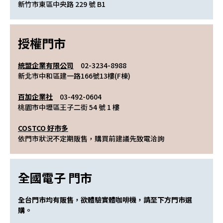
新竹市東區中央路 229 號 B1
授權門市
統盟企業有限公司
　02-3234-8988
新北市中和區建一路166號13樓(F棟)
百加企業社
　03-492-0604
桃園市中壢區王子二街 54 號 1 樓
COSTCO 好市多
依門市狀況不定期販售，購買前建議先致電洽詢
全國電子 門市
全台門市均有販售，欲體驗實體咖啡機，請至下方門市選
購。