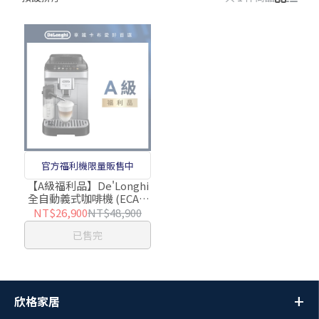
官方福利機限量販售中
【A級福利品】De'Longhi
全自動義式咖啡機 (ECAM
290.84.SB/29084/EVO)
NT$26,900
NT$48,900
已售完
欣格家居